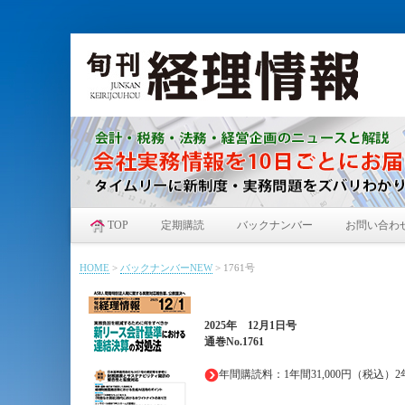
TOP
定期購読
バックナンバー
お問い合わ
HOME
>
バックナンバーNEW
>
1761号
2025年
12月1日
号
通巻No.1761
年間購読料：1年間31,000円（税込）2年