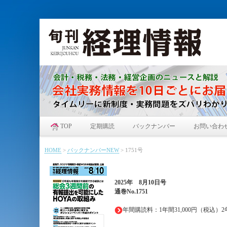
TOP
定期購読
バックナンバー
お問い合わ
HOME
>
バックナンバーNEW
>
1751号
2025年
8月10日
号
通巻No.1751
年間購読料：1年間31,000円（税込）2年