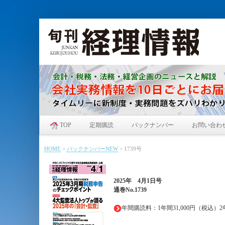
TOP
定期購読
バックナンバー
お問い合わ
HOME
>
バックナンバーNEW
>
1739号
2025年
4月1日
号
通巻No.1739
年間購読料：1年間31,000円（税込）2年