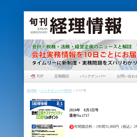
TOP
定期購読
バックナンバー
お問い合わ
HOME
>
バックナンバーNEW
>
1717号
2024年
8月1日
号
通巻No.1717
年間購読料：1年間31,000円（税込）2年