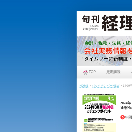
TOP
定期購読
HOME
>
バックナンバーNEW
>
1706
2024
通巻No.
年間