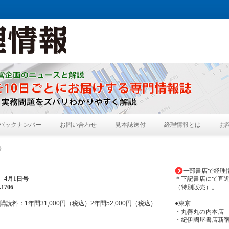
バックナンバー
お問い合わせ
見本誌送付
経理情報とは
お
号
一部書店で経理
年
4月1日
号
＊下記書店にて直
1706
（特別販売）。
購読料：1年間31,000円（税込）2年間52,000円（税込）
●東京
・丸善丸の内本店
・紀伊國屋書店新