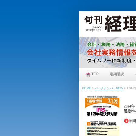
TOP
定期購読
HOME
>
バックナンバーNEW
>
1704
2024
通巻No.
年間