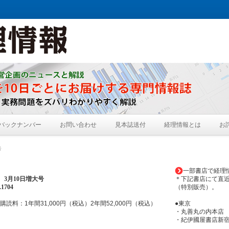
バックナンバー
お問い合わせ
見本誌送付
経理情報とは
お
号
一部書店で経理
年
3月10日増大
号
＊下記書店にて直
1704
（特別販売）。
購読料：1年間31,000円（税込）2年間52,000円（税込）
●東京
・丸善丸の内本店
・紀伊國屋書店新