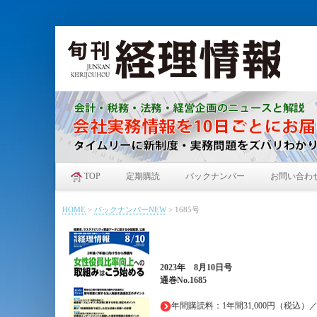
TOP
定期購読
バックナンバー
お問い合わ
HOME
>
バックナンバーNEW
>
1685号
2023年
8月10日
号
通巻No.1685
年間購読料：1年間31,000円（税込）／