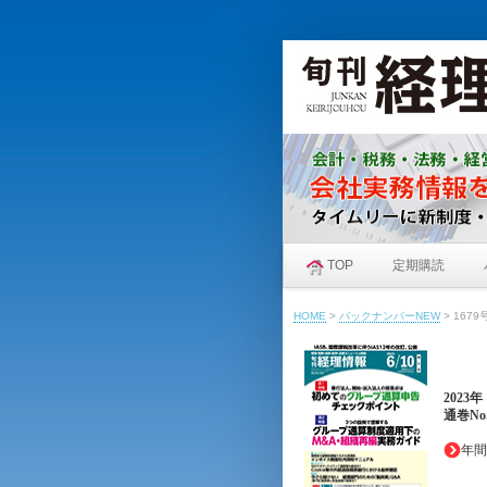
TOP
定期購読
HOME
>
バックナンバーNEW
>
1679
2023
通巻No.
年間