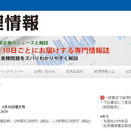
バックナンバー
お問い合わせ
見本誌送付
経理情報とは
お
号
一部書店で経理
＊下記書店にて直
年
6月10日増大
号
（特別販売）。
1679
●東京
購読料：1年間31,000円（税込）／2年間52,000円（税込）
・丸善丸の内本店
・紀伊國屋書店新