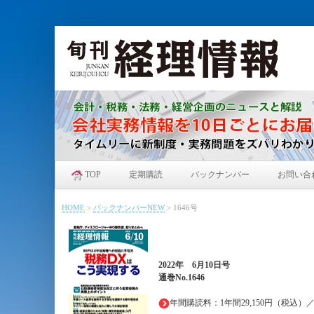
TOP
定期購読
バックナンバー
お問い合
HOME
>
バックナンバーNEW
>
1646号
2022年
6月10日
号
通巻No.1646
年間購読料：1年間29,150円（税込）／