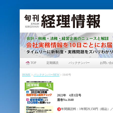
TOP
定期購読
バックナンバー
お問い合
HOME
>
バックナンバーNEW
>
1640号
2022年
4月1日
号
通巻No.1640
年間購読料：1年間29,150円（税込）／