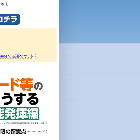
宿本店
。
aderが必要です。