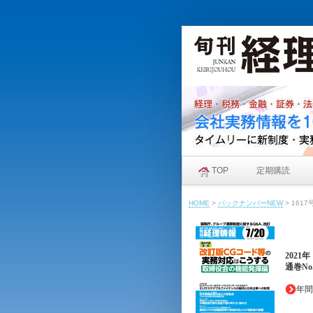
TOP
定期購読
HOME
>
バックナンバーNEW
>
1617
2021
通巻No.
年間