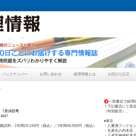
バックナンバー
お問い合わせ
経理情報とは
お詫びと訂正
号
一部書店で経理
＊下記書店にて直
年
7月20日
号
（特別販売）。
1617
●東京
購読料：1年間29,150円（税込）／2年間49,500円（税込）
・八重洲ブックセ
・丸善丸の内本店
・三省堂神保町本