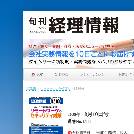
TOP
定期購読
バックナンバー
お問い合
HOME
>
バックナンバーNEW
>
1586号
8月10日
号
2020年
通巻No.1586
年間購読料：1年間29,150円（税込）／