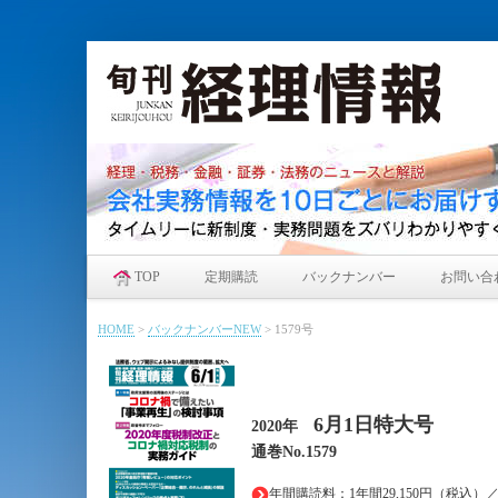
TOP
定期購読
バックナンバー
お問い合
HOME
>
バックナンバーNEW
>
1579号
6月1日特大
号
2020年
通巻No.1579
年間購読料：1年間29,150円（税込）／