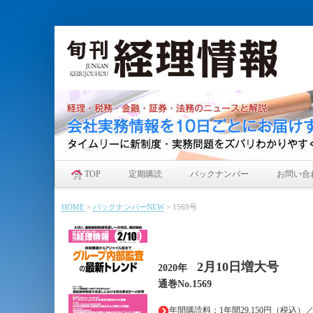
TOP
定期購読
バックナンバー
お問い合
HOME
>
バックナンバーNEW
>
1569号
2月10日増大
号
2020年
通巻No.1569
年間購読料：1年間29,150円（税込）／