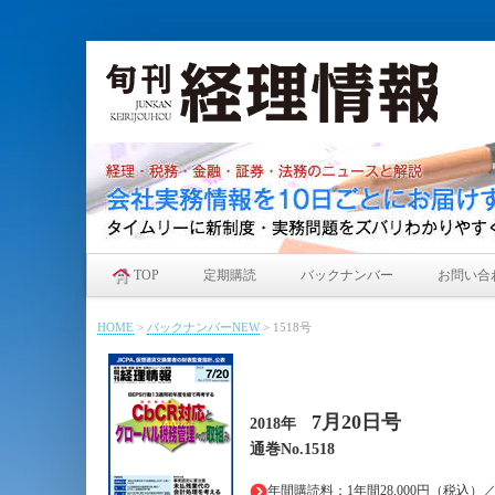
TOP
定期購読
バックナンバー
お問い合
HOME
>
バックナンバーNEW
>
1518号
7月20
日
号
2018年
通巻No.1518
年間購読料：1年間28,000円（税込）／