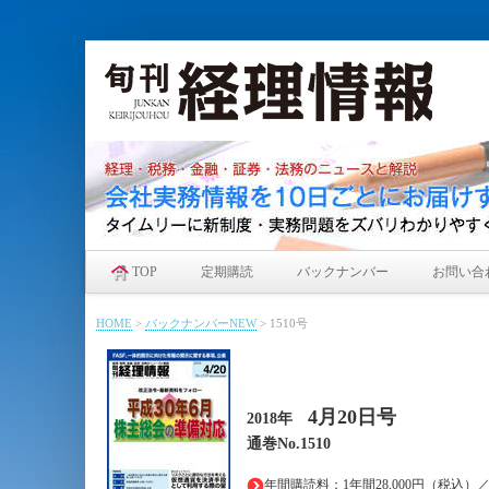
TOP
定期購読
バックナンバー
お問い合
HOME
>
バックナンバーNEW
>
1510号
4月20日
号
2018年
通巻No.1510
年間購読料：1年間28,000円（税込）／